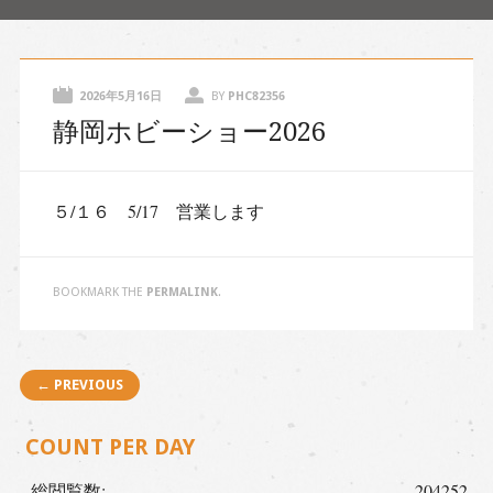
content
2026年5月16日
BY
PHC82356
静岡ホビーショー2026
５/１６ 5/17 営業します
BOOKMARK THE
PERMALINK
.
Post navigation
← PREVIOUS
COUNT PER DAY
総閲覧数:
204252